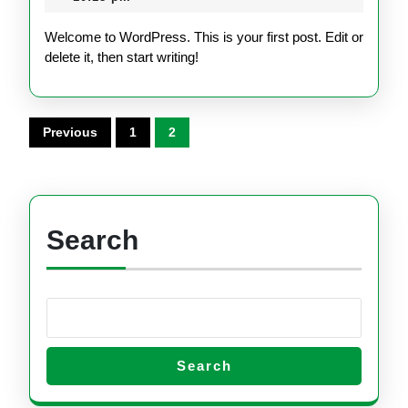
Welcome to WordPress. This is your first post. Edit or
delete it, then start writing!
Posts
Previous
1
2
pagination
Search
Search