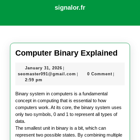
Skip
signalor.fr
to
content
Open
Skip
Button
to
content
Comp
Computer Binary Explained
Binar
January
January 31, 2026
|
Expla
31,
seomaster091@gmail.com
seomaster091@gmail.com
0 Comment
|
|
2026
2:59 pm
Binary system in computers is a fundamental
concept in computing that is essential to how
computers work. At its core, the binary system uses
only two symbols, 0 and 1 to represent all types of
data.
The smallest unit in binary is a bit, which can
represent two possible states. By combining multiple