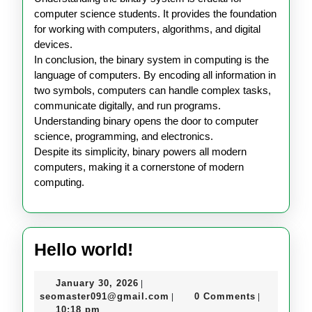
computer science students. It provides the foundation
for working with computers, algorithms, and digital
devices.
In conclusion, the binary system in computing is the
language of computers. By encoding all information in
two symbols, computers can handle complex tasks,
communicate digitally, and run programs.
Understanding binary opens the door to computer
science, programming, and electronics.
Despite its simplicity, binary powers all modern
computers, making it a cornerstone of modern
computing.
Hello
Hello world!
world!
January
January 30, 2026
|
30,
seomaster091@gmail.com
seomaster091@gmail.com
0 Comments
|
|
2026
10:18 pm